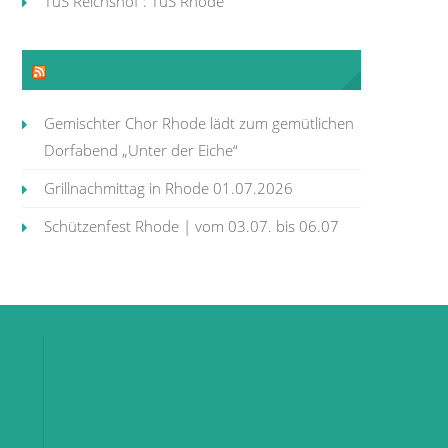
TuS Reichshof : TuS Rhode
Neues aus Rhode
Gemischter Chor Rhode lädt zum gemütlichen
Dorfabend „Unter der Eiche“
Grillnachmittag in Rhode 01.07.2026
Schützenfest Rhode | vom 03.07. bis 06.07