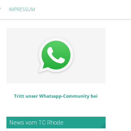
P
IMPRESSUM
Tritt unser Whatsapp-Community bei
News vom TC Rhode