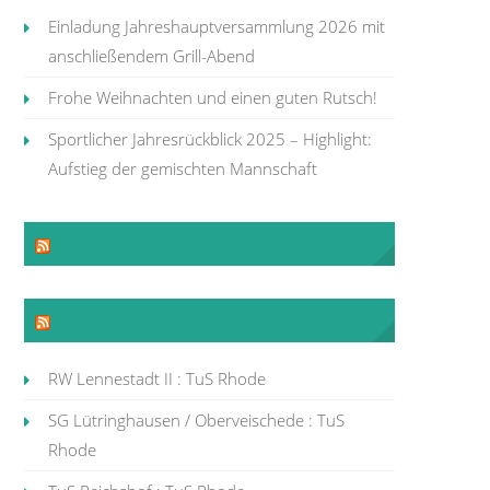
Einladung Jahreshauptversammlung 2026 mit
anschließendem Grill-Abend
Frohe Weihnachten und einen guten Rutsch!
Sportlicher Jahresrückblick 2025 – Highlight:
Aufstieg der gemischten Mannschaft
Neues aus der Tenniswelt
Neues vom TuS
RW Lennestadt II : TuS Rhode
SG Lütringhausen / Oberveischede : TuS
Rhode