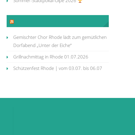
Sommer-Stadtpokal-Olpe 2026
Neues aus Rhode
Gemischter Chor Rhode lädt zum gemütlichen
Dorfabend „Unter der Eiche“
Grillnachmittag in Rhode 01.07.2026
Schützenfest Rhode | vom 03.07. bis 06.07