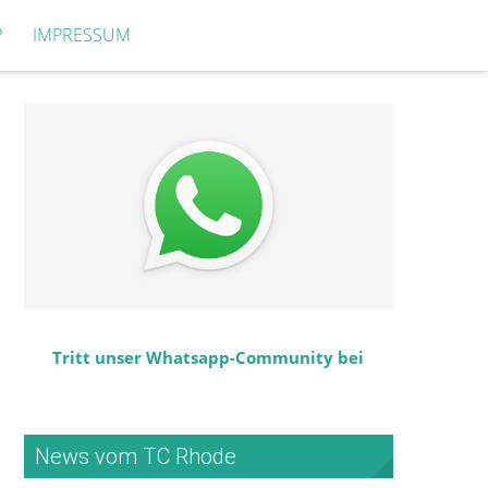
P
IMPRESSUM
Tritt unser Whatsapp-Community bei
News vom TC Rhode