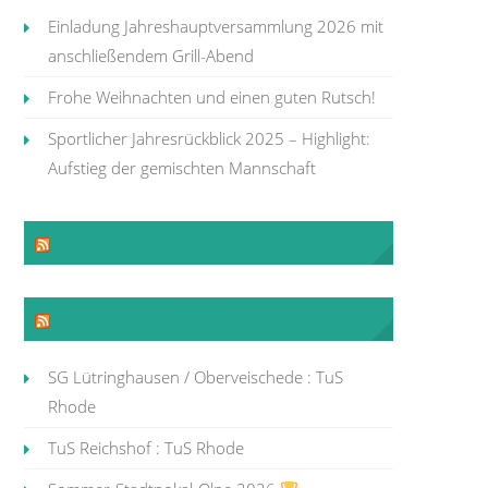
Einladung Jahreshauptversammlung 2026 mit
anschließendem Grill-Abend
Frohe Weihnachten und einen guten Rutsch!
Sportlicher Jahresrückblick 2025 – Highlight:
Aufstieg der gemischten Mannschaft
Neues aus der Tenniswelt
Neues vom TuS
SG Lütringhausen / Oberveischede : TuS
Rhode
TuS Reichshof : TuS Rhode