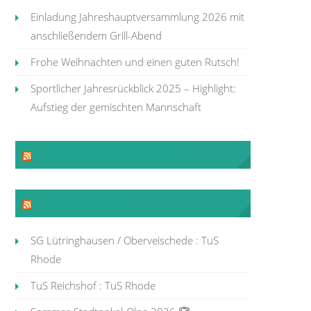
Einladung Jahreshauptversammlung 2026 mit
anschließendem Grill-Abend
Frohe Weihnachten und einen guten Rutsch!
Sportlicher Jahresrückblick 2025 – Highlight:
Aufstieg der gemischten Mannschaft
Neues aus der Tenniswelt
Neues vom TuS
SG Lütringhausen / Oberveischede : TuS
Rhode
TuS Reichshof : TuS Rhode