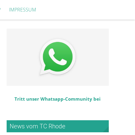
P
IMPRESSUM
Tritt unser Whatsapp-Community bei
News vom TC Rhode