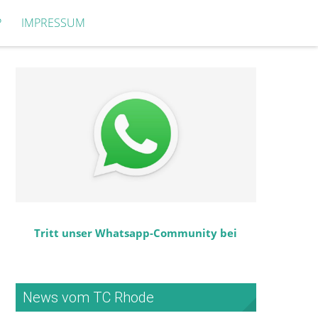
P
IMPRESSUM
Tritt unser Whatsapp-Community bei
News vom TC Rhode