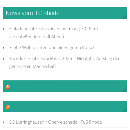
News vom TC Rhode
Einladung Jahreshauptversammlung 2026 mit
anschließendem Grill-Abend
Frohe Weihnachten und einen guten Rutsch!
Sportlicher Jahresrückblick 2025 – Highlight: Aufstieg der
gemischten Mannschaft
Neues aus der Tenniswelt
Neues vom TuS
SG Lütringhausen / Oberveischede : TuS Rhode