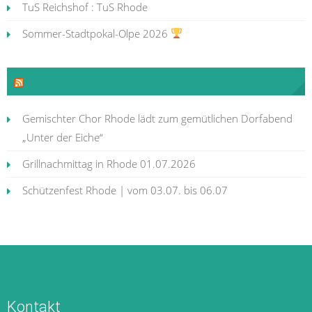
TuS Reichshof : TuS Rhode
Sommer-Stadtpokal-Olpe 2026
Neues aus Rhode
Gemischter Chor Rhode lädt zum gemütlichen Dorfabend
„Unter der Eiche“
Grillnachmittag in Rhode 01.07.2026
Schützenfest Rhode | vom 03.07. bis 06.07
Kontakt