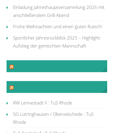
Einladung Jahreshauptversammlung 2026 mit
anschließendem Grill-Abend
Frohe Weihnachten und einen guten Rutsch!
Sportlicher Jahresrückblick 2025 – Highlight:
Aufstieg der gemischten Mannschaft
Neues aus der Tenniswelt
Neues vom TuS
RW Lennestadt II : TuS Rhode
SG Lütringhausen / Oberveischede : TuS
Rhode