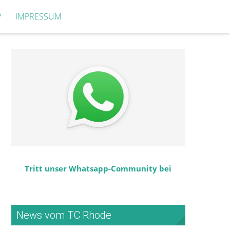
P
IMPRESSUM
Tritt unser Whatsapp-Community bei
News vom TC Rhode