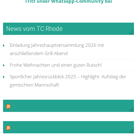
Tritt unser Whatsapp-Community bei
News vom TC Rhode
Einladung Jahreshauptversammlung 2026 mit
anschließendem Grill-Abend
Frohe Weihnachten und einen guten Rutsch!
Sportlicher Jahresrückblick 2025 – Highlight: Aufstieg der
gemischten Mannschaft
Neues aus der Tenniswelt
Neues vom TuS