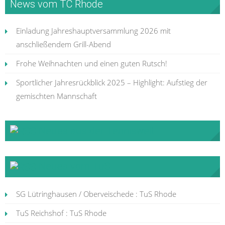
News vom TC Rhode
Einladung Jahreshauptversammlung 2026 mit
anschließendem Grill-Abend
Frohe Weihnachten und einen guten Rutsch!
Sportlicher Jahresrückblick 2025 – Highlight: Aufstieg der
gemischten Mannschaft
Neues aus der Tenniswelt
Neues vom TuS
SG Lütringhausen / Oberveischede : TuS Rhode
TuS Reichshof : TuS Rhode