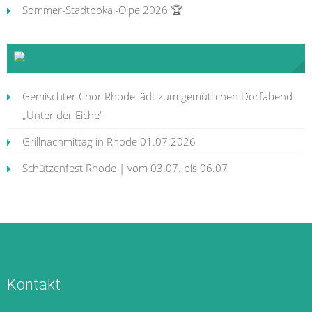
Sommer-Stadtpokal-Olpe 2026 🏆
Neues aus Rhode
Gemischter Chor Rhode lädt zum gemütlichen Dorfabend
„Unter der Eiche“
Grillnachmittag in Rhode 01.07.2026
Schützenfest Rhode | vom 03.07. bis 06.07
Kontakt