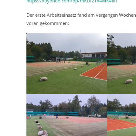
https://xoyondo.com/dp/mKDi21x4MK4IIiT
Der erste Arbeitseinsatz fand am vergangen Wochene
voran gekommmen: