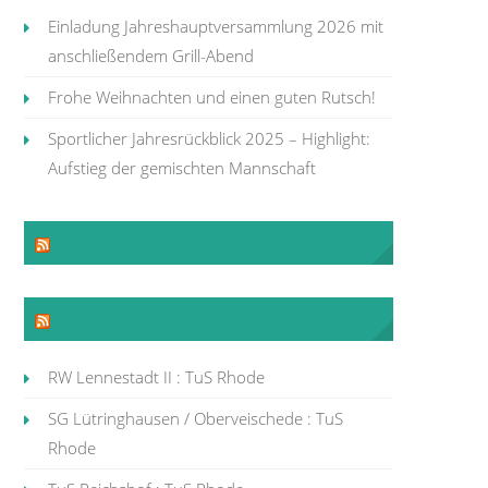
Einladung Jahreshauptversammlung 2026 mit
anschließendem Grill-Abend
Frohe Weihnachten und einen guten Rutsch!
Sportlicher Jahresrückblick 2025 – Highlight:
Aufstieg der gemischten Mannschaft
Neues aus der Tenniswelt
Neues vom TuS
RW Lennestadt II : TuS Rhode
SG Lütringhausen / Oberveischede : TuS
Rhode