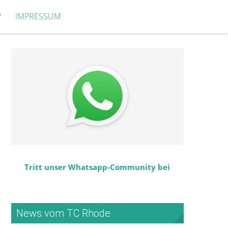
P
IMPRESSUM
Tritt unser Whatsapp-Community bei
News vom TC Rhode