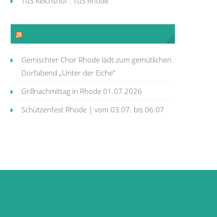
TuS Reichshof : TuS Rhode
Neues aus Rhode
Gemischter Chor Rhode lädt zum gemütlichen
Dorfabend „Unter der Eiche“
Grillnachmittag in Rhode 01.07.2026
Schützenfest Rhode | vom 03.07. bis 06.07