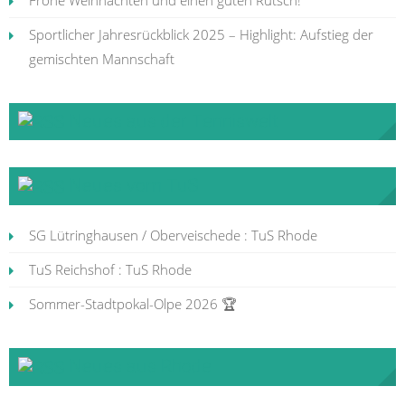
Sportlicher Jahresrückblick 2025 – Highlight: Aufstieg der
gemischten Mannschaft
Neues aus der Tenniswelt
Neues vom TuS
SG Lütringhausen / Oberveischede : TuS Rhode
TuS Reichshof : TuS Rhode
Sommer-Stadtpokal-Olpe 2026 🏆
Neues aus Rhode