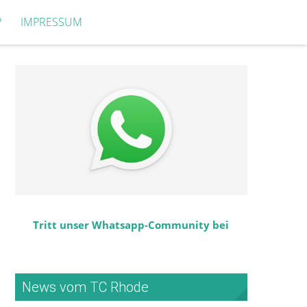
P
IMPRESSUM
Tritt unser Whatsapp-Community bei
News vom TC Rhode