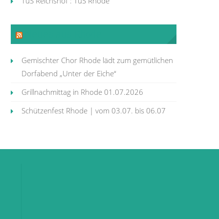
TuS Reichshof : TuS Rhode
Neues aus Rhode
Gemischter Chor Rhode lädt zum gemütlichen
Dorfabend „Unter der Eiche“
Grillnachmittag in Rhode 01.07.2026
Schützenfest Rhode | vom 03.07. bis 06.07