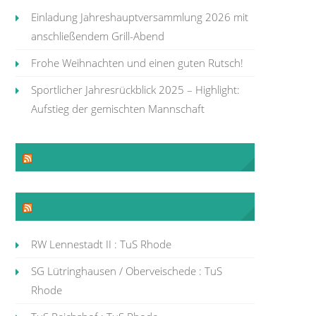
Einladung Jahreshauptversammlung 2026 mit
anschließendem Grill-Abend
Frohe Weihnachten und einen guten Rutsch!
Sportlicher Jahresrückblick 2025 – Highlight:
Aufstieg der gemischten Mannschaft
Neues aus der Tenniswelt
Neues vom TuS
RW Lennestadt II : TuS Rhode
SG Lütringhausen / Oberveischede : TuS
Rhode