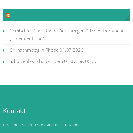
Neues aus Rhode
Gemischter Chor Rhode lädt zum gemütlichen Dorfabend
„Unter der Eiche“
Grillnachmittag in Rhode 01.07.2026
Schützenfest Rhode | vom 03.07. bis 06.07
Kontakt
Erreichen Sie den Vorstand des TC Rhode: